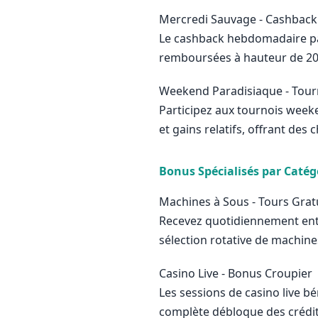
Mercredi Sauvage - Cashback
Le cashback hebdomadaire pa
remboursées à hauteur de 20
Weekend Paradisiaque - Tou
Participez aux tournois week
et gains relatifs, offrant des 
Bonus Spécialisés par Catég
Machines à Sous - Tours Grat
Recevez quotidiennement entre
sélection rotative de machin
Casino Live - Bonus Croupier
Les sessions de casino live b
complète débloque des crédits