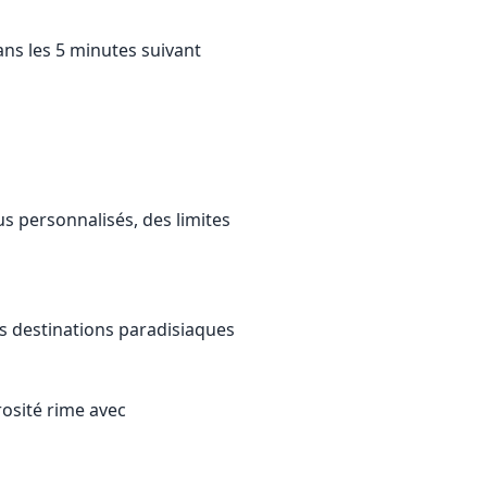
ans les 5 minutes suivant
us personnalisés, des limites
s destinations paradisiaques
osité rime avec