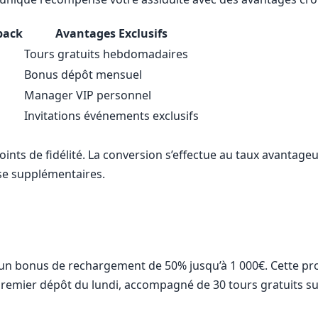
back
Avantages Exclusifs
Tours gratuits hebdomadaires
Bonus dépôt mensuel
Manager VIP personnel
Invitations événements exclusifs
nts de fidélité. La conversion s’effectue au taux avantageu
ise supplémentaires.
n bonus de rechargement de 50% jusqu’à 1 000€. Cette pro
emier dépôt du lundi, accompagné de 30 tours gratuits sur