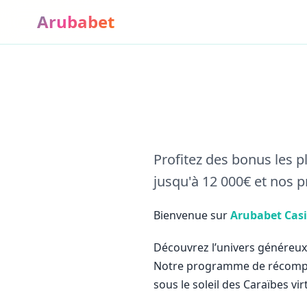
Arubabet
Profitez des bonus les 
jusqu'à 12 000€ et nos 
Bienvenue sur
Arubabet Cas
Découvrez l’univers généreux
Notre programme de récompens
sous le soleil des Caraïbes vir