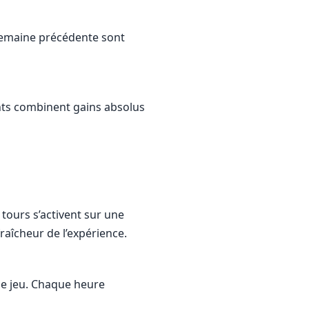
semaine précédente sont
nts combinent gains absolus
 tours s’activent sur une
aîcheur de l’expérience.
de jeu. Chaque heure