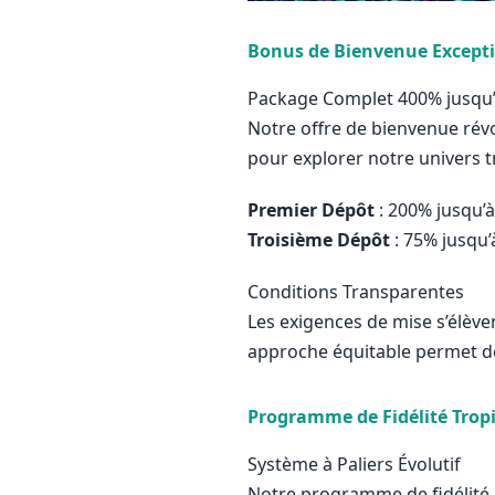
Bonus de Bienvenue Except
Package Complet 400% jusqu’
Notre offre de bienvenue révo
pour explorer notre univers tr
Premier Dépôt
: 200% jusqu’à
Troisième Dépôt
: 75% jusqu’
Conditions Transparentes
Les exigences de mise s’élèv
approche équitable permet de 
Programme de Fidélité Tropi
Système à Paliers Évolutif
Notre programme de fidélité 