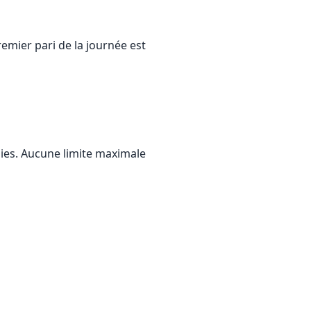
emier pari de la journée est
lies. Aucune limite maximale