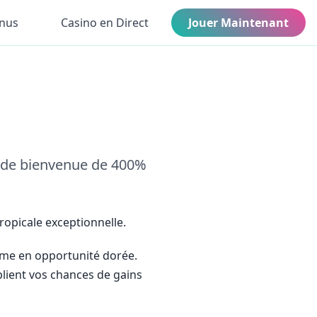
nus
Casino en Direct
Jouer Maintenant
e de bienvenue de 400%
ropicale exceptionnelle.
me en opportunité dorée.
lient vos chances de gains