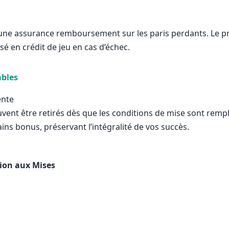
d’une assurance remboursement sur les paris perdants. Le pr
é en crédit de jeu en cas d’échec.
ables
ente
vent être retirés dès que les conditions de mise sont remp
ains bonus, préservant l’intégralité de vos succès.
ion aux Mises