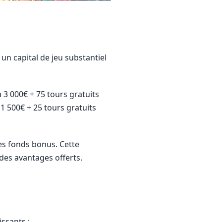
un capital de jeu substantiel
 3 000€ + 75 tours gratuits
 1 500€ + 25 tours gratuits
es fonds bonus. Cette
des avantages offerts.
ssants :