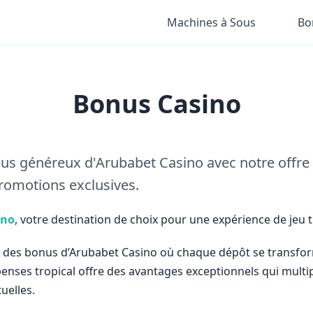
Machines à Sous
Bo
Bonus Casino
plus généreux d'Arubabet Casino avec notre offr
promotions exclusives.
ino
, votre destination de choix pour une expérience de jeu t
 des bonus d’
Arubabet Casino
où chaque dépôt se transfor
es tropical offre des avantages exceptionnels qui multip
tuelles.