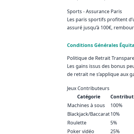
Sports - Assurance Paris
Les paris sportifs profitent 
assuré jusqu’à 100€, rembours
Conditions Générales Équit
Politique de Retrait Transpar
Les gains issus des bonus peu
de retrait ne s’applique aux g
Jeux Contributeurs
Catégorie
Contribut
Machines à sous
100%
Blackjack/Baccarat
10%
Roulette
5%
Poker vidéo
25%